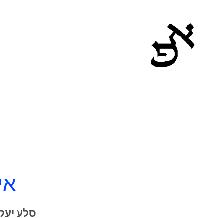
אי
סלע יעקב 6, תל אביב | נייד 054-4823562 | טלפ