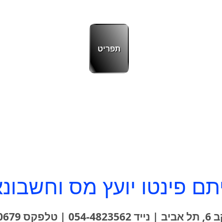
תפריט
תם פינטו יועץ מס וחשבונא
קס 03-6310679