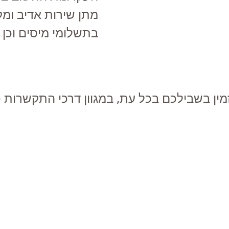
מתן שירות אדיב ומק
בתשלומי מיסים וכן
מין בשבילכם בכל עת, במגוון דרכי התקשרות כ
מייל: eitam.pinto@gmail.com
טלפון נייד: 054-4823562
מאמרים
צרו קשר
שאלונים